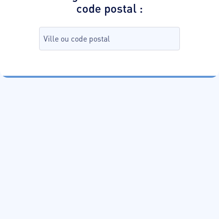
code postal
:
Recherche de commune, tapez da
aucune commune