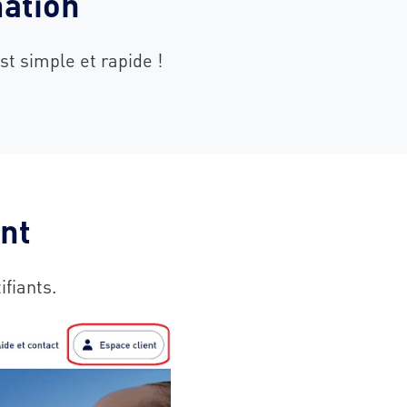
mation
t simple et rapide !
ent
ifiants.