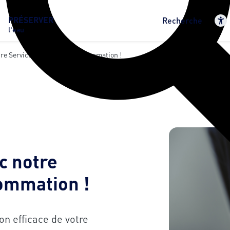
PRÉSERVER
Recherche
l'eau
re Service D’alerte Surconsommation !
c notre
sommation !
on efficace de votre