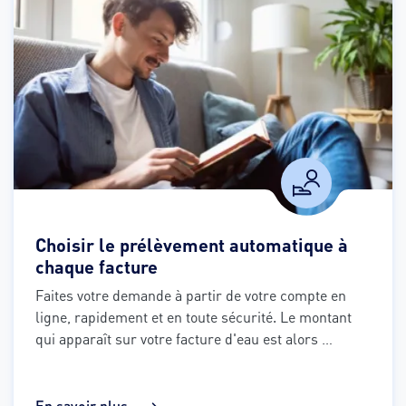
Choisir le prélèvement automatique à
chaque facture
Faites votre demande à partir de votre compte en 
ligne, rapidement et en toute sécurité. Le montant 
qui apparaît sur votre facture d'eau est alors 
prélevé automatiquement sur votre compte 
bancaire environ quinze jours après l'édition de 
votre facture.
En savoir plus